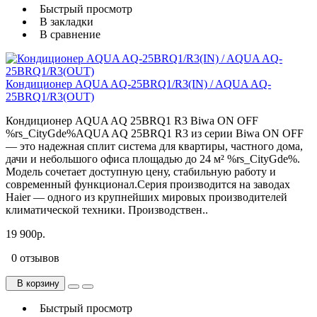
Быстрый просмотр
В закладки
В сравнение
Кондиционер AQUA AQ-25BRQ1/R3(IN) / AQUA AQ-
25BRQ1/R3(OUT)
Кондиционер AQUA AQ 25BRQ1 R3 Biwa ON OFF
%rs_CityGde%AQUA AQ 25BRQ1 R3 из серии Biwa ON OFF
— это надежная сплит система для квартиры, частного дома,
дачи и небольшого офиса площадью до 24 м² %rs_CityGde%.
Модель сочетает доступную цену, стабильную работу и
современный функционал.Серия производится на заводах
Haier — одного из крупнейших мировых производителей
климатической техники. Производствен..
19 900р.
0 отзывов
В корзину
Быстрый просмотр