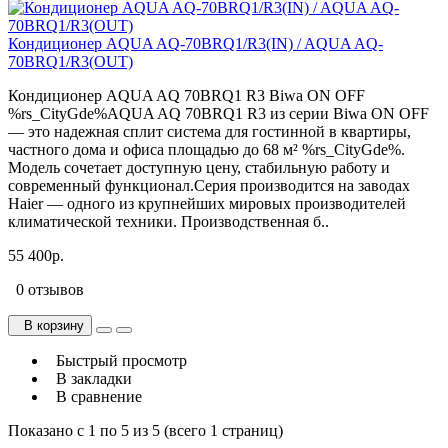
Кондиционер AQUA AQ-70BRQ1/R3(IN) / AQUA AQ-
70BRQ1/R3(OUT)
Кондиционер AQUA AQ 70BRQ1 R3 Biwa ON OFF
%rs_CityGde%AQUA AQ 70BRQ1 R3 из серии Biwa ON OFF
— это надежная сплит система для гостинной в квартиры,
частного дома и офиса площадью до 68 м² %rs_CityGde%.
Модель сочетает доступную цену, стабильную работу и
современный функционал.Серия производится на заводах
Haier — одного из крупнейших мировых производителей
климатической техники. Производственная б..
55 400р.
0 отзывов
В корзину
Быстрый просмотр
В закладки
В сравнение
Показано с 1 по 5 из 5 (всего 1 страниц)