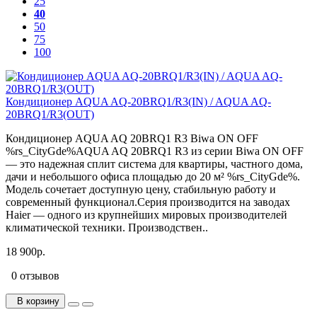
25
40
50
75
100
Кондиционер AQUA AQ-20BRQ1/R3(IN) / AQUA AQ-
20BRQ1/R3(OUT)
Кондиционер AQUA AQ 20BRQ1 R3 Biwa ON OFF
%rs_CityGde%AQUA AQ 20BRQ1 R3 из серии Biwa ON OFF
— это надежная сплит система для квартиры, частного дома,
дачи и небольшого офиса площадью до 20 м² %rs_CityGde%.
Модель сочетает доступную цену, стабильную работу и
современный функционал.Серия производится на заводах
Haier — одного из крупнейших мировых производителей
климатической техники. Производствен..
18 900р.
0 отзывов
В корзину