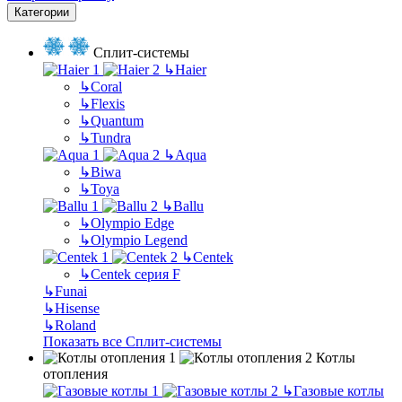
Категории
Сплит-системы
↳
Haier
↳
Coral
↳
Flexis
↳
Quantum
↳
Tundra
↳
Aqua
↳
Biwa
↳
Toya
↳
Ballu
↳
Olympio Edge
↳
Olympio Legend
↳
Centek
↳
Centek серия F
↳
Funai
↳
Hisense
↳
Roland
Показать все Сплит-системы
Котлы
отопления
↳
Газовые котлы