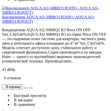
Кондиционер AQUA AQ-50BRQ1/R3(IN) / AQUA AQ-
50BRQ1/R3(OUT)
Кондиционер AQUA AQ 50BRQ1 R3 Biwa ON OFF
%rs_CityGde%AQUA AQ 50BRQ1 R3 из серии Biwa ON OFF
— это надежная сплит система для квартиры, частного дома,
дачи и небольшого офиса площадью до 47 м² %rs_CityGde%.
Модель сочетает доступную цену, стабильную работу и
современный функционал.Серия производится на заводах
Haier — одного из крупнейших мировых производителей
климатической техники. Производствен..
43 400р.
0 отзывов
В корзину
Быстрый просмотр
В закладки
В сравнение