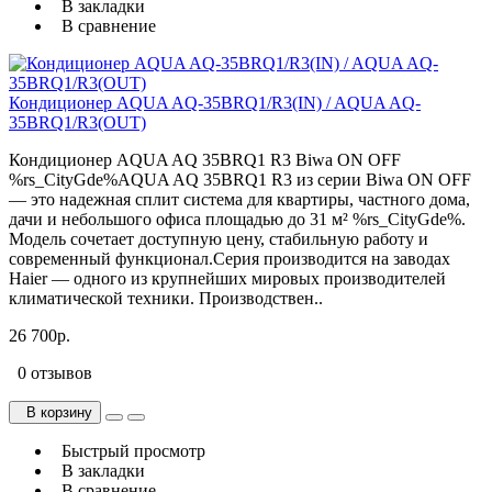
В закладки
В сравнение
Кондиционер AQUA AQ-35BRQ1/R3(IN) / AQUA AQ-
35BRQ1/R3(OUT)
Кондиционер AQUA AQ 35BRQ1 R3 Biwa ON OFF
%rs_CityGde%AQUA AQ 35BRQ1 R3 из серии Biwa ON OFF
— это надежная сплит система для квартиры, частного дома,
дачи и небольшого офиса площадью до 31 м² %rs_CityGde%.
Модель сочетает доступную цену, стабильную работу и
современный функционал.Серия производится на заводах
Haier — одного из крупнейших мировых производителей
климатической техники. Производствен..
26 700р.
0 отзывов
В корзину
Быстрый просмотр
В закладки
В сравнение