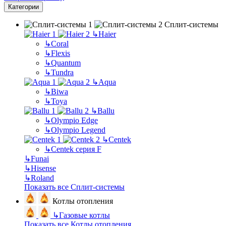
Категории
Сплит-системы
↳
Haier
↳
Coral
↳
Flexis
↳
Quantum
↳
Tundra
↳
Aqua
↳
Biwa
↳
Toya
↳
Ballu
↳
Olympio Edge
↳
Olympio Legend
↳
Centek
↳
Centek серия F
↳
Funai
↳
Hisense
↳
Roland
Показать все Сплит-системы
Котлы отопления
↳
Газовые котлы
Показать все Котлы отопления