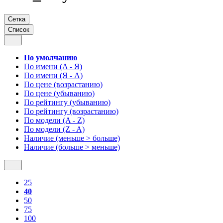
Сетка
Список
По умолчанию
По имени (A - Я)
По имени (Я - A)
По цене (возрастанию)
По цене (убыванию)
По рейтингу (убыванию)
По рейтингу (возрастанию)
По модели (A - Z)
По модели (Z - A)
Наличие (меньше > больше)
Наличие (больше > меньше)
25
40
50
75
100