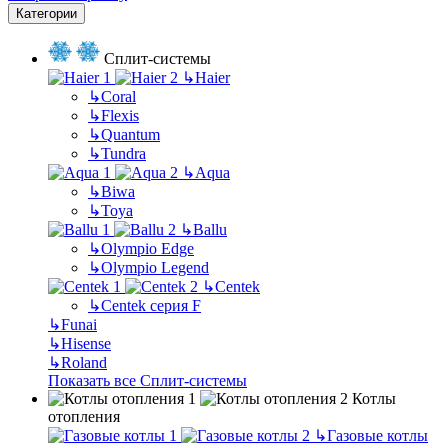
Категории
Сплит-системы
↳
Haier
↳
Coral
↳
Flexis
↳
Quantum
↳
Tundra
↳
Aqua
↳
Biwa
↳
Toya
↳
Ballu
↳
Olympio Edge
↳
Olympio Legend
↳
Centek
↳
Centek серия F
↳
Funai
↳
Hisense
↳
Roland
Показать все Сплит-системы
Котлы
отопления
↳
Газовые котлы